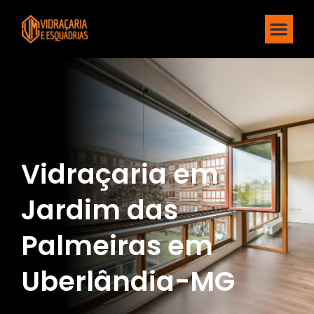
Vidraçaria em
Jardim das
Palmeiras em
Uberlândia-MG