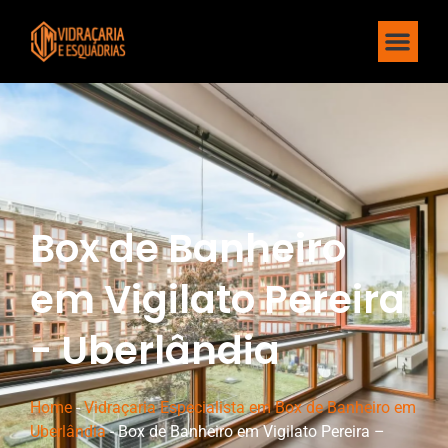
Box de Banheiro
em Vigilato Pereira
- Uberlândia
Home
-
Vidraçaria Especialista em Box de Banheiro em
Uberlândia
-
Box de Banheiro em Vigilato Pereira –