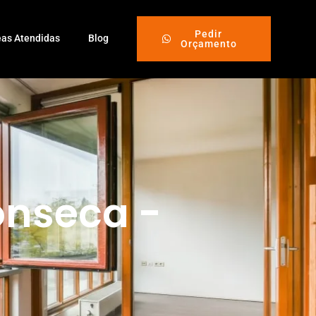
Pedir
eas Atendidas
Blog
Orçamento
onseca -