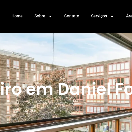
Home
Sobre
Contato
Serviços
Ár
iro em Daniel F