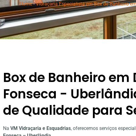
Home
-
Vidraçaria Especialista em Box de Banheiro e
Box de Banheiro em 
Fonseca - Uberlândi
de Qualidade para S
Na
VM Vidraçaria e Esquadrias
, oferecemos serviços especi
Fonseca – Uberlândia
.