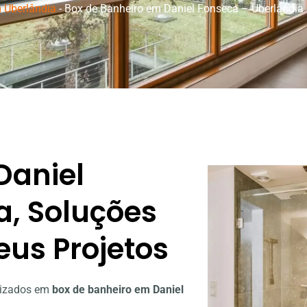
m Uberlândia
-
Box de Banheiro em Daniel Fonseca – Uberlândia
Daniel
a, Soluções
eus Projetos
alizados em
box de banheiro em Daniel